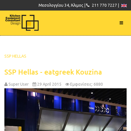
Μεσολογγίου 34, Άλιμος |
211 770 7227 |
SSP HELLAS
SSP Hellas - eatgreek Kouzina
Super User
29 April 2015
Εμφανίσεις: 6880
Previous
Next