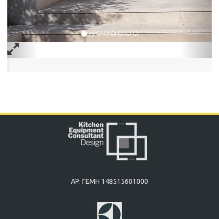
ΑΡ. ΓΕΜΗ 148515601000