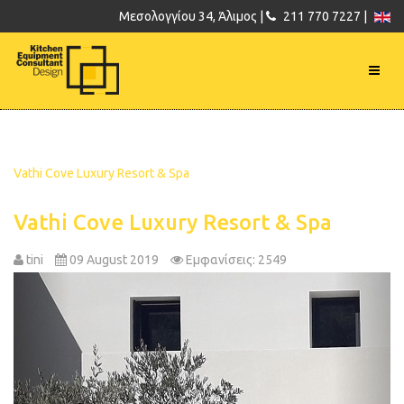
Μεσολογγίου 34, Άλιμος |
211 770 7227 |
Vathi Cove Luxury Resort & Spa
Vathi Cove Luxury Resort & Spa
tini
09 August 2019
Εμφανίσεις: 2549
Previous
Next